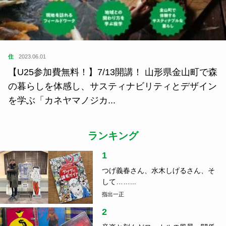
住
2023.06.01
【U25参加費無料！】7/13開講！ 山形県金山町で森
の暮らしを体感し、サスティナビリティとデザイン
を学ぶ「カネヤマノジカ...
ランキング
1
つげ義春さん、水木しげるさん、そ
して……...
指出一正
2