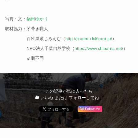
写真・文：
鍋田ゆかり
取材協力：茅葺き職人
百姓屋敷じろえむ（
http://jiroemu.kikirara.jp/
）
NPO法人千葉自然学校（
https://www.chiba-ns.net/
）
※順不同
この記事が気に入ったら
いいね または フォローしてね！
Follow Me