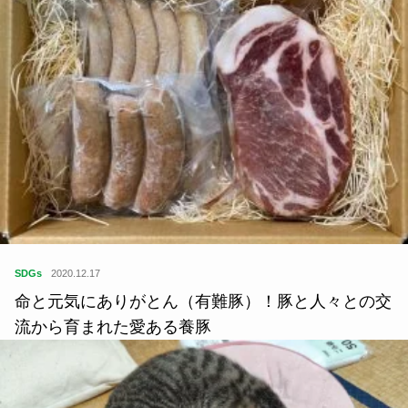
SDGs
2020.12.17
命と元気にありがとん（有難豚）！豚と人々との交
流から育まれた愛ある養豚