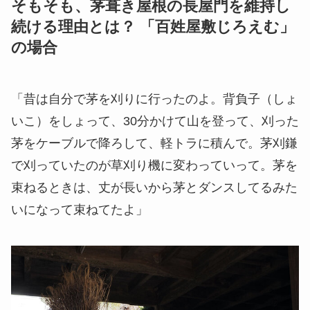
そもそも、茅葺き屋根の長屋門を維持し
続ける理由とは？ 「百姓屋敷じろえむ」
の場合
「昔は自分で茅を刈りに行ったのよ。背負子（しょ
いこ）をしょって、30分かけて山を登って、刈った
茅をケーブルで降ろして、軽トラに積んで。茅刈鎌
で刈っていたのが草刈り機に変わっていって。茅を
束ねるときは、丈が長いから茅とダンスしてるみた
いになって束ねてたよ」