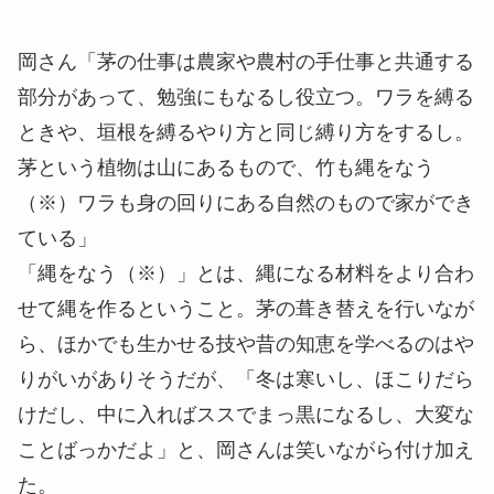
岡さん
「茅の仕事は農家や農村の手仕事と共通する
部分があって、勉強にもなるし役立つ。ワラを縛る
ときや、垣根を縛るやり方と同じ縛り方をするし。
茅という植物は山にあるもので、竹も縄をなう
（※）
ワラも身の回りにある自然のもので家ができ
ている」
「縄をなう
（※）
」とは、縄になる材料をより合わ
せて縄を作るということ。茅の葺き替えを行いなが
ら、ほかでも生かせる技や昔の知恵を学べるのはや
りがいがありそうだが、「冬は寒いし、ほこりだら
けだし、中に入ればススでまっ黒になるし、大変な
ことばっかだよ」と、岡さんは笑いながら付け加え
た。