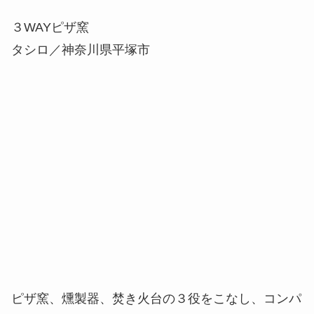
３WAYピザ窯
タシロ／神奈川県平塚市
ピザ窯、燻製器、焚き火台の３役をこなし、コンパ