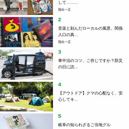
して……...
指出一正
2
音楽と刻んだローカルの風景、関係
人口の真...
指出一正
3
車中泊のコツ、ご存じですか？防災
の日に読...
4
【アウトドア】クマの心配なく、安
心してキ...
5
岐阜の知られざるご当地グル