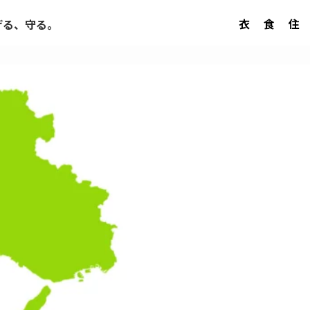
衣
食
住
げる、守る。