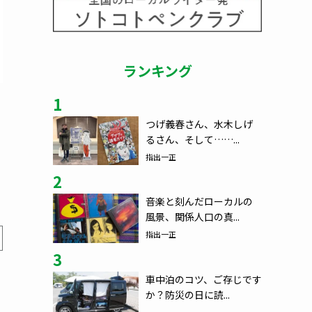
ランキング
1
つげ義春さん、水木しげ
るさん、そして……...
指出一正
2
音楽と刻んだローカルの
風景、関係人口の真...
指出一正
3
車中泊のコツ、ご存じです
か？防災の日に読...