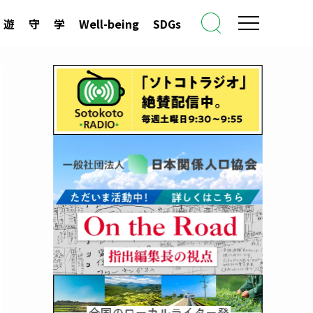
遊
守
学
Well-being
SDGs