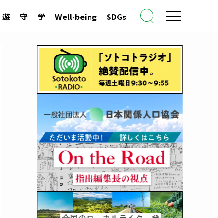
遊
守
学
Well-being
SDGs