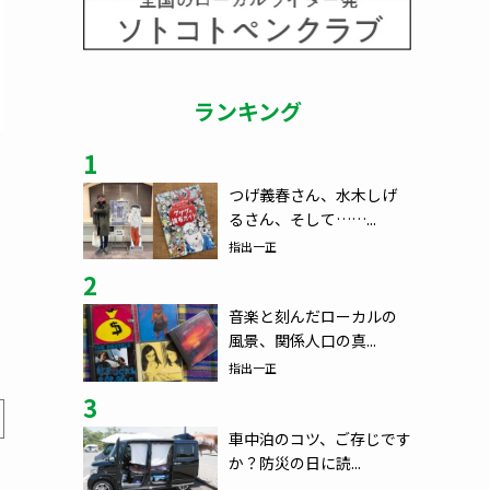
ランキング
1
つげ義春さん、水木しげ
るさん、そして……...
指出一正
2
音楽と刻んだローカルの
風景、関係人口の真...
指出一正
3
車中泊のコツ、ご存じです
か？防災の日に読...