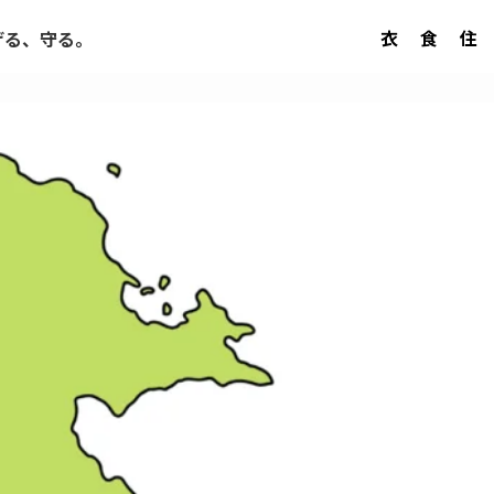
衣
食
住
げる、守る。
？