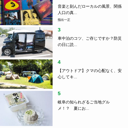
音楽と刻んだローカルの風景、関係
人口の真...
指出一正
3
車中泊のコツ、ご存じですか？防災
の日に読...
4
【アウトドア】クマの心配なく、安
心してキ...
5
岐阜の知られざるご当地グル
メ！？ 夏にお...