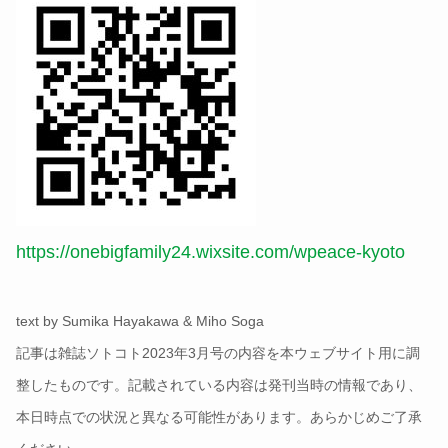
https://onebigfamily24.wixsite.com/wpeace-kyoto
text by Sumika Hayakawa & Miho Soga
記事は雑誌ソトコト2023年3月号の内容を本ウェブサイト用に調
整したものです。記載されている内容は発刊当時の情報であり、
本日時点での状況と異なる可能性があります。あらかじめご了承