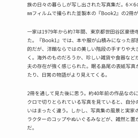
族の日々の暮らしが写し出された写真集だ。6×6の
㎜フィルムで撮られた並製本の『Book2』の2冊
一家は1979年から約7年間、東京都世田谷区豪
た。『Book1』では、本や服が山積みになった
的だが、洋館ならではの美しい階段の手すりや大
く。海外のものだろうか、珍しい雑貨や食器などが
夫の存在が強く感じられた。眠る島尾の表紙写真
たり、日常の物語がより見えてくる。
2冊を通して見た後に思う。約40年前の作品なの
クロで切りとられている写真を見ていると、自分の
いはまったく違う。しかし、写真集の風景と実家
ラクターのコップやぬいぐるみなどが、雑然と置
だ。