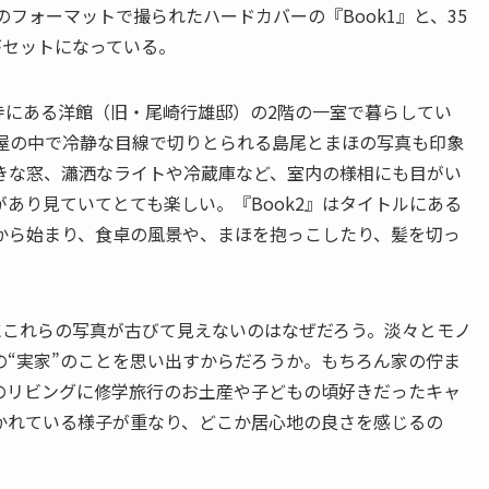
フォーマットで撮られたハードカバーの『Book1』と、35
がセットになっている。
徳寺にある洋館（旧・尾崎行雄邸）の2階の一室で暮らしてい
部屋の中で冷静な目線で切りとられる島尾とまほの写真も印象
きな窓、瀟洒なライトや冷蔵庫など、室内の様相にも目がい
あり見ていてとても楽しい。『Book2』はタイトルにある
から始まり、食卓の風景や、まほを抱っこしたり、髪を切っ
にこれらの写真が古びて見えないのはなぜだろう。淡々とモノ
“実家”のことを思い出すからだろうか。もちろん家の佇ま
のリビングに修学旅行のお土産や子どもの頃好きだったキャ
かれている様子が重なり、どこか居心地の良さを感じるの