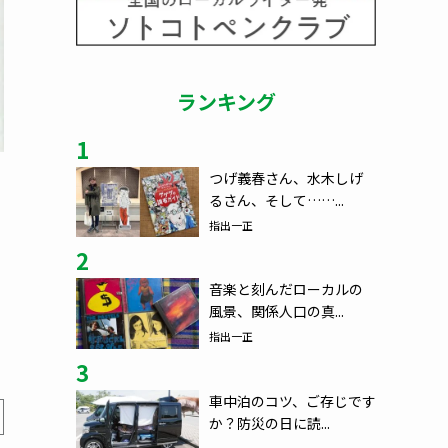
ランキング
1
つげ義春さん、水木しげ
るさん、そして……...
指出一正
2
音楽と刻んだローカルの
風景、関係人口の真...
指出一正
3
車中泊のコツ、ご存じです
か？防災の日に読...