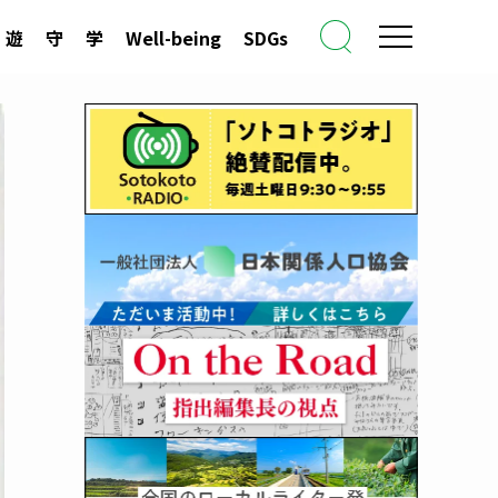
遊
守
学
Well-being
SDGs