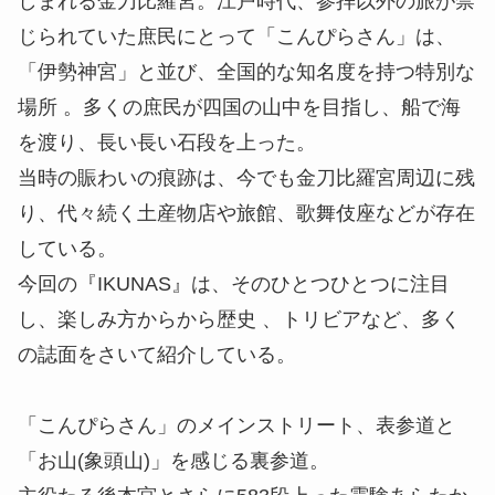
しまれる金刀比羅宮。江戸時代、参拝以外の旅が禁
じられていた庶民にとって「こんぴらさん」は、
「伊勢神宮」と並び、全国的な知名度を持つ特別な
場所 。多くの庶民が四国の山中を目指し、船で海
を渡り、長い長い石段を上った。
当時の賑わいの痕跡は、今でも金刀比羅宮周辺に残
り、代々続く土産物店や旅館、歌舞伎座などが存在
している。
今回の『IKUNAS』は、そのひとつひとつに注目
し、楽しみ方からから歴史 、トリビアなど、多く
の誌面をさいて紹介している。
「こんぴらさん」のメインストリート、表参道と
「お山(象頭山)」を感じる裏参道。