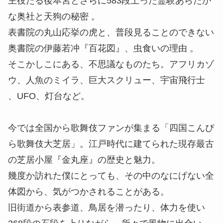
主役たる後本宮とさらに583段上った霊験あらたか
な奥社と天狗の秘密 。
表書院の丸山応挙の虎と、普段見ることのできない
奥書院の伊藤若冲『百花図』、虫食いの理由 。
そこかしこにある、不思議なものたち。アフリカゾ
ウ、人魚のミイラ、巨大スクリュー、宇宙飛行士
、UFO、灯台など。
今では全国から歌舞伎ファンが集まる「四国こんぴ
ら歌舞伎大芝居」。江戸時代に建てられた現存最古
の芝居小屋『金丸座』の歴史と魅力。
幾度か訪れた僕にとっても、その中のなにげない全
体図から、気がつかされることがある。
旧街道から表参道、鳥居を潜ったり、体力を使い