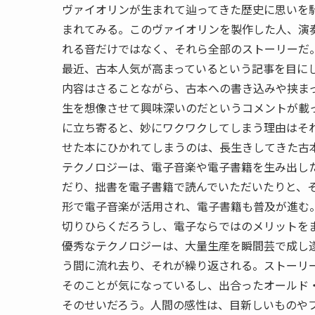
ヴァイオリンが生まれて辿ってきた歴史に思いを馳
まれてみる。このヴァイオリンを製作した人、演
れる音だけではなく、それら全部のストーリーだ
最近、古本人気が高まっているという記事を目に
内容はさることながら、古本への書き込みや挟ま
生を想像させて興味深いのだというコメントが載
に立ち寄ると、妙にワクワクしてしまう理由はそ
せた本にひかれてしまうのは、長生きしてきた古
テクノロジーは、電子音楽や電子書籍を生み出し
だり、拙書を電子書籍で読んでいただいたりと、
形で電子音楽が活用され、電子書籍も普及が進む
切りひらくだろうし、電子ならではのメリットを
優秀なテクノロジーは、大量生産を瞬間芸で成し
う間に流れ去り、それが繰り返される。ストーリ
そのことが気になっているし、出合ったオールド
そのせいだろう。人間の感性は、目新しいものや