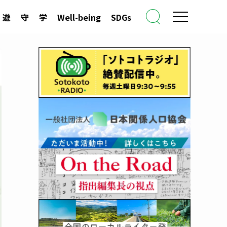
遊
守
学
Well-being
SDGs