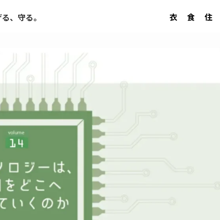
衣
食
住
げる、守る。