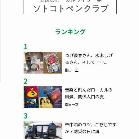
ランキング
1
つげ義春さん、水木しげ
るさん、そして……...
指出一正
2
音楽と刻んだローカルの
風景、関係人口の真...
指出一正
3
車中泊のコツ、ご存じです
か？防災の日に読...