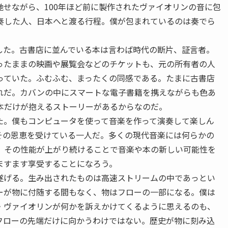
せながら、100年ほど前に製作されたヴァイオリンの音に包
奏した人、日本へと渡る行程。僕が包まれているのは奏でら
。
した。古書店に並んでいる本は言わば時代の断片、証言者。
ったままの映画や展覧会などのチケットも、元の所有者の人
っていた。ふむふむ、まったくの同感である。たまに古書店
れだ。カバンの中にスマートな電子書籍を携えながらも色あ
本だけが抱えるストーリーがあるからなのだ。
た。僕もコンピュータを使って音楽を作って演奏して楽しん
その恩恵を受けている一人だ。多くの現代音楽には何らかの
。その性能が上がり続けることで音楽や本の新しい可能性を
ますます享受することになろう。
遂げる。生み出されたものは高速ストリームの中であっとい
ーが物に付随する間もなく、物はフローの一部になる。僕は
・ヴァイオリンが何かを訴えかけてくるように思えるのも、
フローの先端だけに向かうわけではない。歴史が物に刻み込