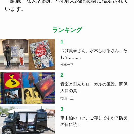
「氈鹿」なんと読む？特別天然記念物に指定されて
います。
ランキング
1
つげ義春さん、水木しげるさん、そ
して……...
指出一正
2
音楽と刻んだローカルの風景、関係
人口の真...
指出一正
3
車中泊のコツ、ご存じですか？防災
の日に読...