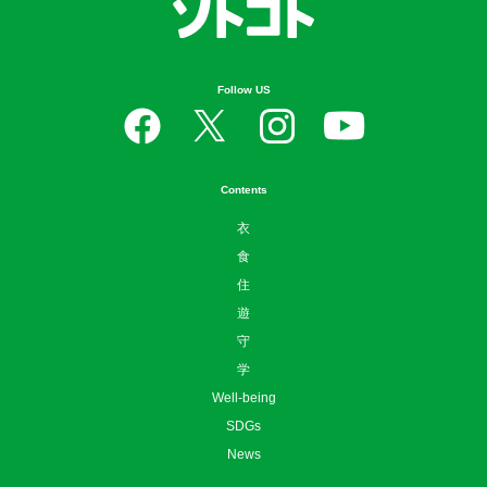
Follow US
Contents
衣
食
住
遊
守
学
Well-being
SDGs
News