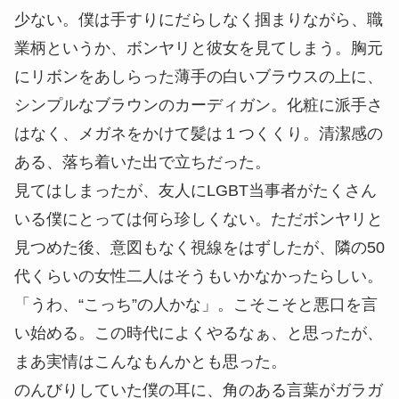
少ない。僕は手すりにだらしなく掴まりながら、職
業柄というか、ボンヤリと彼女を見てしまう。胸元
にリボンをあしらった薄手の白いブラウスの上に、
シンプルなブラウンのカーディガン。化粧に派手さ
はなく、メガネをかけて髪は１つくくり。清潔感の
ある、落ち着いた出で立ちだった。
見てはしまったが、友人にLGBT当事者がたくさん
いる僕にとっては何ら珍しくない。ただボンヤリと
見つめた後、意図もなく視線をはずしたが、隣の50
代くらいの女性二人はそうもいかなかったらしい。
「うわ、“こっち”の人かな」。こそこそと悪口を言
い始める。この時代によくやるなぁ、と思ったが、
まあ実情はこんなもんかとも思った。
のんびりしていた僕の耳に、
角
のある言葉がガラガ