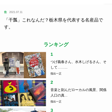
住
2021.07.11
「干瓢」これなんだ？栃木県を代表する名産品で
す。
ランキング
1
つげ義春さん、水木しげるさん、そ
して……...
指出一正
2
音楽と刻んだローカルの風景、関係
人口の真...
指出一正
3