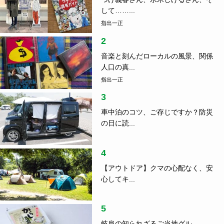
して……...
指出一正
2
音楽と刻んだローカルの風景、関係
人口の真...
指出一正
3
車中泊のコツ、ご存じですか？防災
の日に読...
4
【アウトドア】クマの心配なく、安
心してキ...
5
岐阜の知られざるご当地グル