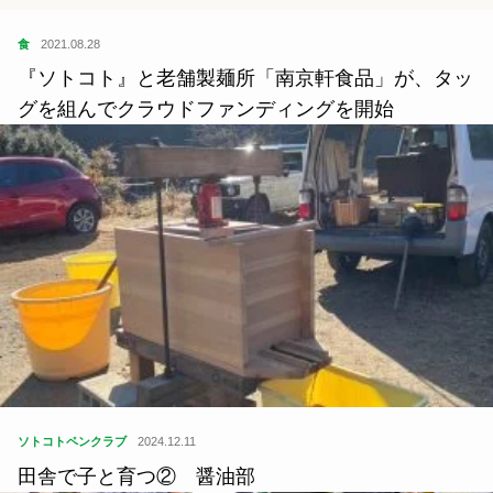
食
2021.08.28
『ソトコト』と老舗製麺所「南京軒食品」が、タッ
グを組んでクラウドファンディングを開始
ソトコトペンクラブ
2024.12.11
田舎で子と育つ② 醤油部