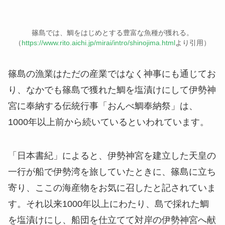
篠島では、鯛をはじめとする豊富な魚種が獲れる。
（
https://www.rito.aichi.jp/mirai/intro/shinojima.html
より引用）
篠島の漁業はただの産業ではなく神事にも通じてお
り、なかでも篠島で獲れた鯛を塩漬けにして伊勢神
宮に奉納する伝統行事「おんべ鯛奉納祭」は、
1000年以上前から続いているといわれています。
「日本書紀」によると、伊勢神宮を建立した天皇の
一行が船で伊勢湾を旅していたときに、篠島に立ち
寄り、ここの海産物をお気に召したと記されていま
す。それ以来1000年以上にわたり、島で採れた鯛
を塩漬けにし、船団を仕立てて対岸の伊勢神宮へ献