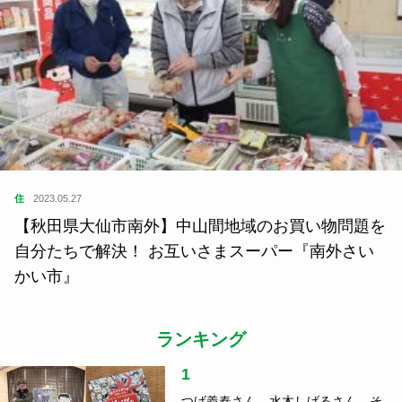
住
2023.05.27
【秋田県大仙市南外】中山間地域のお買い物問題を
自分たちで解決！ お互いさまスーパー『南外さい
かい市』
ランキング
1
つげ義春さん、水木しげるさん、そ