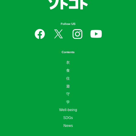
Follow US
Contents
衣
食
住
遊
守
学
Well-being
SDGs
News