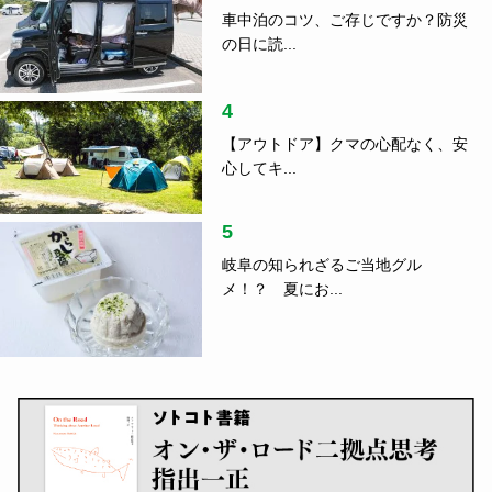
住
2021.12.14
人に愛される地域を残していきたい。 伝統工芸品
サブスクに懸ける想い。
ランキング
1
つげ義春さん、水木しげるさん、そ
して……...
指出一正