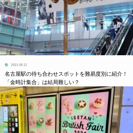
いいね または フォローしてね！
Follow Me
よかったらシェアしてね
関連記事
住
2019.04.05
大都市・名古屋で 村づくり？ 『On-Co』がつく