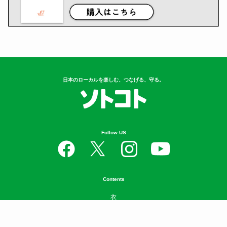
2
音楽と刻んだローカルの風景、関係
人口の真...
指出一正
3
車中泊のコツ、ご存じですか？防災
の日に読...
4
【アウトドア】クマの心配なく、安
心してキ...
5
岐阜の知られざるご当地グル
メ！？ 夏にお...