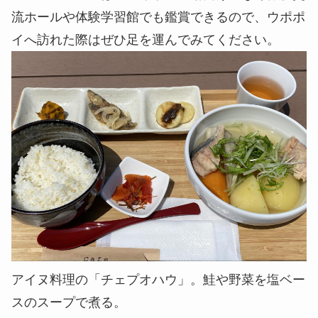
す。
チキサニ広場でパフォーマンスが始まる様子。アイ
ヌの歌や踊りなどが定期的に開催される。
ポロト湖沿いにあるチキサニ広場では、アイヌの伝
承者による歌や踊り、楽器演奏が定期的におこなわ
れています。これらのパフォーマンスは来訪者に対
するおもてなしの意味が込められており、ウポポイ
のなかでは特に注目度が高いイベントだといえるで
しょう。特にユネスコ無形文化遺産に登録される
「アイヌ古式舞踊」は、つい見惚れてしまうほどの
神秘的な姿が魅力的でした。アイヌの音楽には、神
への祈りや豊漁への願いが込められたものが多く、
パフォーマンスを通してアイヌの人々の信仰心など