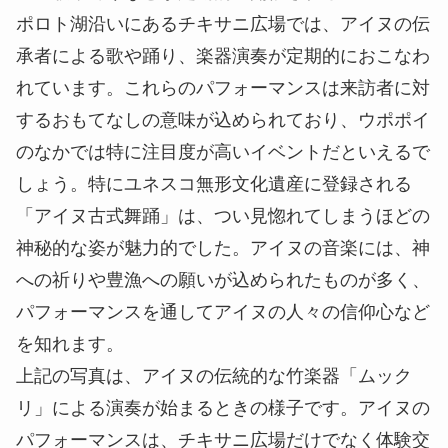
アイヌ民族の伝統家屋「チセ」。実際に中に入るこ
ともできる。
アイヌ文化を知るうえで、「チセ」というアイヌの
人々専用住居の存在は欠かせません。壁や骨組みに
はすべて自然のものが使われており、金属類は一切
使われることなく木や草だけで家が作り上げられて
います。残念ながら内部の写真を掲載することはで
きませんが、チセの内部はかなり本格的に作り込ま
れていたのが印象的でした。家のなかには「神窓」
と呼ばれる神様が出入りする道があり、現代の日本
人にはないアイヌならではの宗教観に触れられま