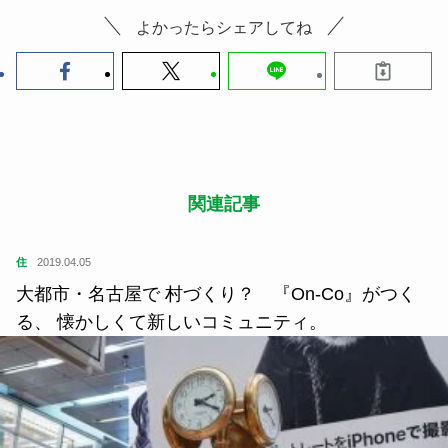
・2022年11月1日〜2021年3月31日 9:00〜17:00
閉園日 月曜日（祝日または休日の場合は翌日以降
の平日）、12月29日〜1月3日
料金
・大人（一般）1,200円
・大人（団体）960円
・高校生（一般）600円
・高校生（団体）480円
・中学生以下無料
お問い合わせ
民族共生象徴空間「ウポポイ」公式
サイト
この記事が気に入ったら