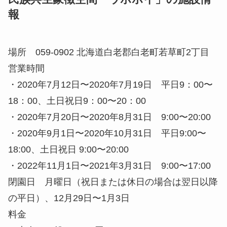
アイヌ料理の「チェプオハウ」。鮭や野菜を塩ベー
スのスープで煮る。
音楽や住居など固有の文化を築いてきたアイヌの
人々ですが、食文化のアイヌ料理もその1つです。
アイヌ料理の調理方法は、主に「煮る」「焼く」
「炊く」の3つで、当時は動物の肉や魚、雑穀類、
山菜などがよく使われていました。写真は「チェプ
オハウ」というアイヌ料理で、鮭と野菜を塩ベース
のスープで煮て味付けされたものになります。ウポ
ポイでは、このほかにもさまざまなアイヌ料理をエ
ントランス近くのフードコートやカフェで提供して
おり、めったに見かけることのないアイヌ料理が味