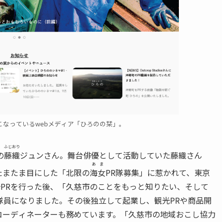
こなっているwebメディア「ひろのの栞」。
ふじおり
の
藤織
ジュンさん。舞台俳優として活動していた藤織さん
あま
、たまたま目にした「北限の
海女
PR隊募集」に惹かれて、東京
PRを行った後、「久慈市のことをもっと知りたい、そして
隊員になりました。その後独立して起業し、観光PRや商品開
住コーディネーターも務めています。「久慈市の地域おこし協力