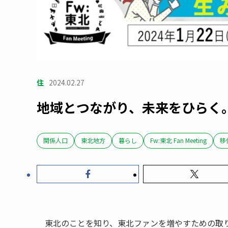
住
2024.02.27
地域とつながり、未来をひらく
関係人口
東北地方
暮らし
Fw:東北 Fan Meeting
移
東北のことを知り、東北ファンを増やすための取り組み