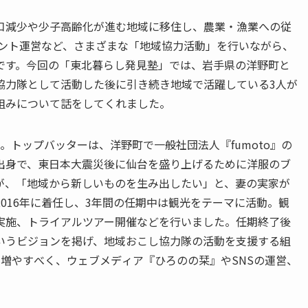
口減少や少子高齢化が進む地域に移住し、農業・漁業への従
ベント運営など、さまざまな「地域協力活動」を行いながら、
です。今回の「東北暮らし発見塾」では、岩手県の洋野町と
協力隊として活動した後に引き続き地域で活躍している3人が
組みについて話をしてくれました。
。トップバッターは、洋野町で⼀般社団法⼈『fumoto』の
出身で、東日本大震災後に仙台を盛り上げるために洋服のブ
が、「地域から新しいものを生み出したい」と、妻の実家が
016年に着任し、3年間の任期中は観光をテーマに活動。観
実施、トライアルツアー開催などを行いました。任期終了後
いうビジョンを掲げ、地域おこし協力隊の活動を支援する組
を増やすべく、ウェブメディア『ひろのの栞』やSNSの運営、