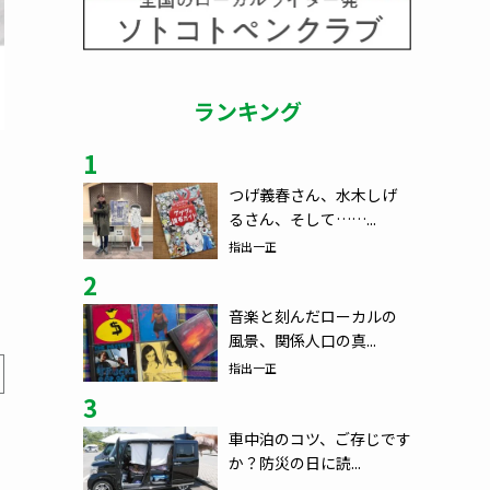
ランキング
1
つげ義春さん、水木しげ
るさん、そして……...
指出一正
2
音楽と刻んだローカルの
風景、関係人口の真...
指出一正
3
車中泊のコツ、ご存じです
か？防災の日に読...