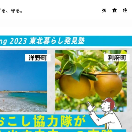
衣
食
住
げる、守る。