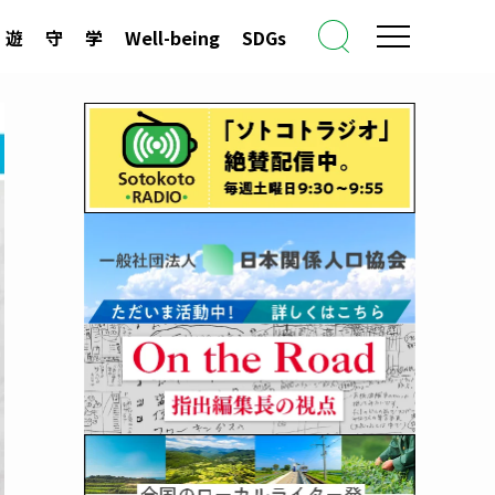
遊
守
学
Well-being
SDGs