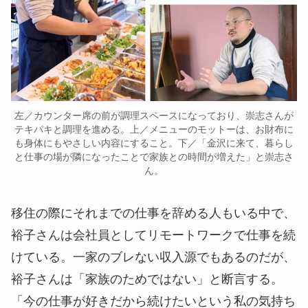
左／カウンター席の前が調理スペースになっており、崇志さんが
テキパキと調理を進める。上／メニューのモットーは、お財布に
も身体にもやさしい内容にすること。下／「金沢に来て、暮らし
と仕事の場が隣になったことで家族との時間が増えた」と崇志さ
ん。
移住の際にそれまでの仕事を辞める人もいる中で、
裕子さんは会社員としてリモートワークで仕事を続
けている。一家のブレない収入源でもあるのだが、
裕子さんは「家族のためではない」と断言する。
「今の仕事が好きだから続けたいという私の気持ち