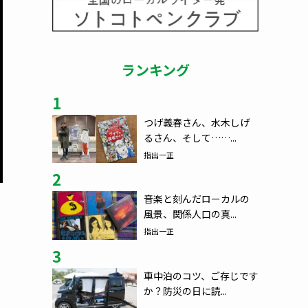
ランキング
1
つげ義春さん、水木しげ
るさん、そして……...
指出一正
2
音楽と刻んだローカルの
風景、関係人口の真...
指出一正
3
車中泊のコツ、ご存じです
か？防災の日に読...