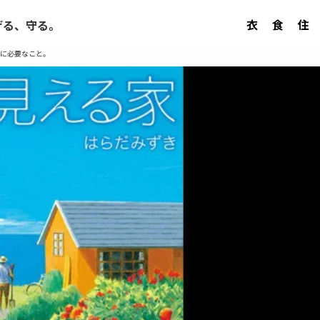
衣
食
住
げる、守る。
に必要なこと。