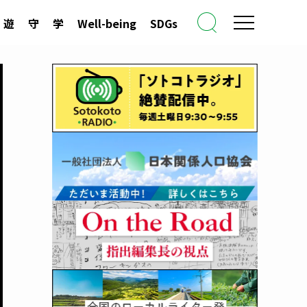
遊
守
学
Well-being
SDGs