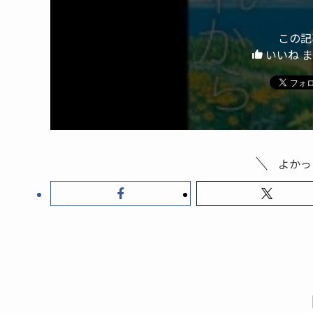
この記
いいね 
よかっ