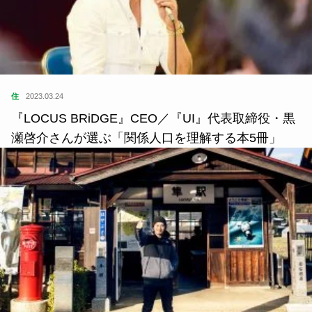
住
2023.03.24
『LOCUS BRiDGE』CEO／『UI』代表取締役・黒
瀬啓介さんが選ぶ「関係人口を理解する本5冊」