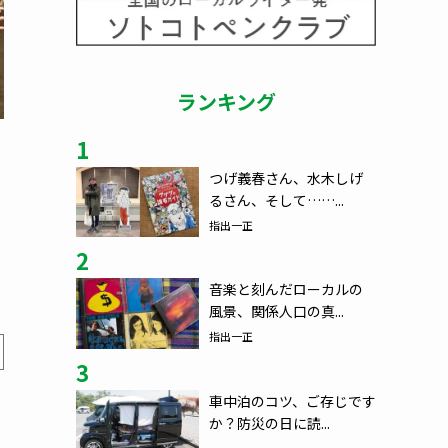
ランキング
1
つげ義春さん、水木しげ
るさん、そして……...
指出一正
2
音楽と刻んだローカルの
風景、関係人口の真...
指出一正
3
車中泊のコツ、ご存じです
か？防災の日に読...