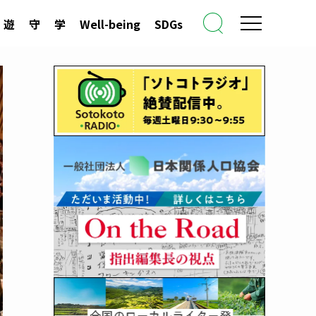
遊
守
学
Well-being
SDGs