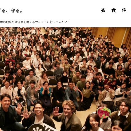
衣
食
住
げる、守る。
本の地域の空き家を考えるサミットに行ってみたい！