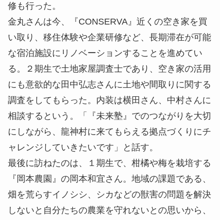
ョコレートのジャム、びわとラムレーズンジャムな
ど、毎月、新商品が開発されるジャムは20種を超え
た。
「移住して間もない頃だったので、『未来塾』を通
じ、思いを共有できる仲間に出会えたことはありが
たいことでした」という金丸さんは、同じく１期生
の横田圭亮さん、中村文雄さんがＪＲ紀伊田辺駅近
くで、築約80年の空き家を利用して誕生させたゲス
トハウス『the CUE』のカフェ＆バーのキッチン監
修も行った。
金丸さんは今、『CONSERVA』近くの空き家を買
い取り、移住体験や企業研修など、長期滞在が可能
な宿泊施設にリノベーションすることを進めてい
る。２期生で土地家屋調査士であり、空き家の活用