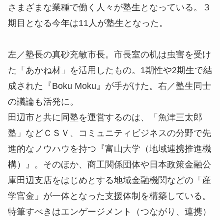
さまざまな業種で働く人々が塾生となっている。３
期目となる今年は11人が塾生となった。
左／塾長の真砂充敏市長。市長室の机は虫害を受け
た「あかね材」を活用したもの。1期性や2期生で結
成された『Boku Moku』が手がけた。右／塾生同士
の議論も活発に。
田辺市と共に同塾を運営するのは、「魚津三太郎
塾」などＣＳＶ、コミュニティビジネスの分野で先
進的なノウハウを持つ『富山大学（地域連携推進機
構）』。そのほか、商工関係団体や日本政策金融公
庫田辺支店をはじめとする地域金融機関などの「産
学官金」が一体となった支援体制を構築している。
特筆すべきはエンゲージメント（つながり、連携）