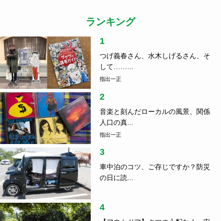
SDGs
2021.11.10
トイレ評論家／『アントイレプランナー』代表｜白
倉正子さんの選書 3〜5
ランキング
1
つげ義春さん、水木しげるさん、そ
して……...