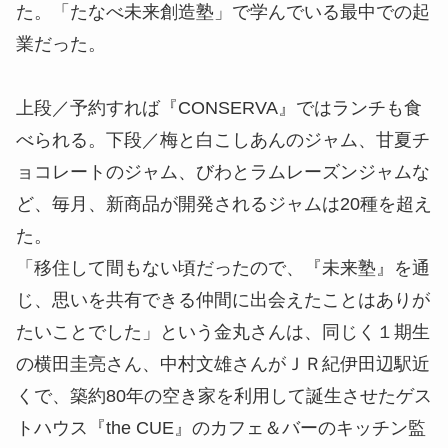
点になればという思いがある。
「食品加工で起業するのなら、初期費用も抑えられ
るため、地方がいいと考えていました。龍神村の決
め手は自然の豊かさ。パイナップル以外はなんでも
揃うのではないかというくらい豊富な果物、そし
て、水のおいしさがありました」と語る金丸さん
は、移住から８か月後、地域の少量多品種の果物や
野菜を使用した無添加ジャム、イタリア仕込みのパ
ンを製造販売する『CONSERVA』をオープンし
た。「たなべ未来創造塾」で学んでいる最中での起
業だった。
上段／予約すれば『CONSERVA』ではランチも食
べられる。下段／梅と白こしあんのジャム、甘夏チ