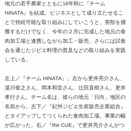
にも意欲的な田中弘志さんに土地や間取りに関する
調査をしてもらった。内装は横田さん、中村さんに
相談するという。「『未来塾』でのつながりを大切
にしながら、龍神村に来てもらえる拠点づくりにチ
ャレンジしていきたいです」と話す。
最後に訪ねたのは、１期生で、柑橘や梅を栽培する
『岡本農園』の岡本和宜さん。地域の課題である、
畑を荒らすイノシシ、シカなどの獣害の問題を解決
しないと自分たちの農業を守れないとの思いから、
地元の若手農家とともに16年秋に『チーム
HINATA』を結成。ビジネスとして成り立たせるこ
とで持続可能な取り組みにしていこうと、害獣を捕
獲するだけでなく、今年の２月に完成した地元の食
肉加工場と連携しながら加工・販売、さらには試食