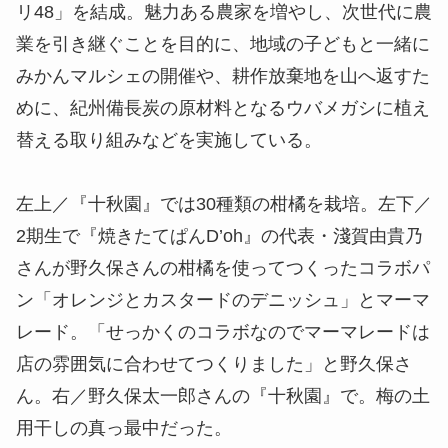
リ48」を結成。魅力ある農家を増やし、次世代に農
業を引き継ぐことを目的に、地域の子どもと一緒に
みかんマルシェの開催や、耕作放棄地を山へ返すた
めに、紀州備長炭の原材料となるウバメガシに植え
替える取り組みなどを実施している。
左上／『十秋園』では30種類の柑橘を栽培。左下／
2期生で『焼きたてぱんD’oh』の代表・淺賀由貴乃
さんが野久保さんの柑橘を使ってつくったコラボパ
ン「オレンジとカスタードのデニッシュ」とマーマ
レード。「せっかくのコラボなのでマーマレードは
店の雰囲気に合わせてつくりました」と野久保さ
ん。右／野久保太一郎さんの『十秋園』で。梅の土
用干しの真っ最中だった。