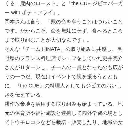
会を通じたジビエ料理の普及などの取り組みを実践
している。
左上／『チーム HINATA』。左から更井亮介さん、
湯川俊之さん、岡本和宜さん、辻田直樹さん、更井
孝行さん。チーム名は、彼らの地元「日向」地区の
名前から。左下／『紀州ジビエ生産販売企業組合』
とタイアップしてつくられた食肉加工場。事業の幅
が広がった。右／『the CUE』で更井亮介さんがつ
くる「鹿肉のロースト」と「the CUE ジビエバーガ
ー with ポテトフライ」。
岡本さんは言う。「獣の命を奪うことはつらいこと
です。だからこそ、命を無駄にせず、食べるところ
まで取り組むことが大切なんです」。