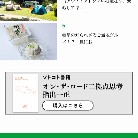
指出一正
2
音楽と刻んだローカルの風景、関係
人口の真...
指出一正
3
車中泊のコツ、ご存じですか？防災
の日に読...
4
【アウトドア】クマの心配なく、安
心してキ...
5
岐阜の知られざるご当地グル
メ！？ 夏にお...