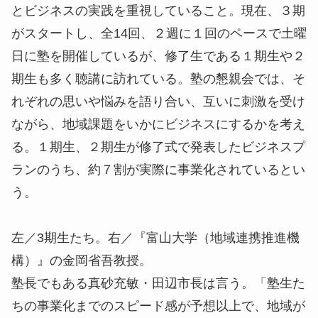
とビジネスの実践を重視していること。現在、３期
がスタートし、全14回、２週に１回のペースで土曜
日に塾を開催しているが、修了生である１期生や２
期生も多く聴講に訪れている。塾の懇親会では、そ
れぞれの思いや悩みを語り合い、互いに刺激を受け
ながら、地域課題をいかにビジネスにするかを考え
る。１期生、２期生が修了式で発表したビジネスプ
ランのうち、約７割が実際に事業化されているとい
う。
左／3期生たち。右／『富山大学（地域連携推進機
構）』の金岡省吾教授。
塾長でもある
真砂充敏
・田辺市長は言う。「塾生た
ちの事業化までのスピード感が予想以上で、地域が