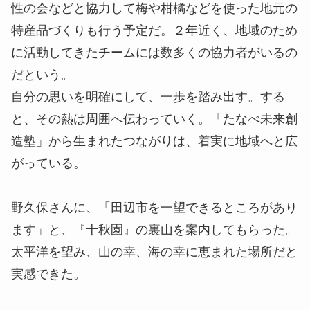
そんな『チーム HINATA』の取り組みに共感し、長
野県のフランス料理店でシェフをしていた更井亮介
さんがＵターンし、チームの一員となったのも広が
りの一つだ。現在はイベントで腕を振るうととも
に、『the CUE』の料理人としてもジビエのおいし
さを伝えている。
耕作放棄地を活用する取り組みも始まっている。地
元の保育所や福祉施設と連携して園外学習の場とし
てトウモロコシなどを栽培・販売したり、地域の女
性の会などと協力して梅や柑橘などを使った地元の
特産品づくりも行う予定だ。２年近く、地域のため
に活動してきたチームには数多くの協力者がいるの
だという。
自分の思いを明確にして、一歩を踏み出す。する