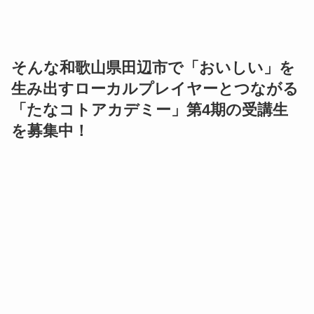
と、その熱は周囲へ伝わっていく。「たなべ未来創
造塾」から生まれたつながりは、着実に地域へと広
がっている。
野久保さんに、「田辺市を一望できるところがあり
ます」と、『十秋園』の裏山を案内してもらった。
太平洋を望み、山の幸、海の幸に恵まれた場所だと
実感できた。
そんな和歌山県田辺市で「おいしい」を
生み出すローカルプレイヤーとつながる