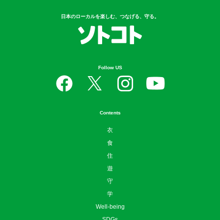
日本のローカルを楽しむ、つなげる、守る。
Follow US
Contents
衣
食
住
遊
守
学
Well-being
SDGs