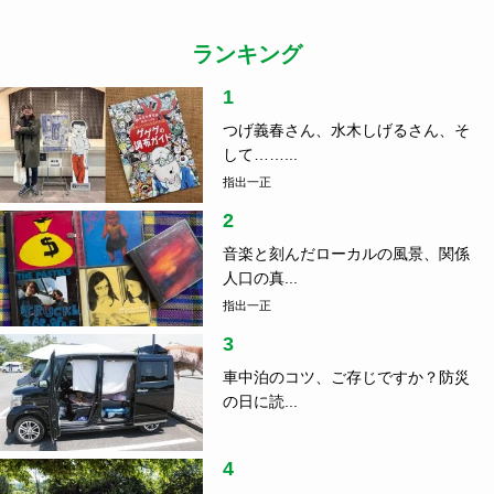
ランキング
1
つげ義春さん、水木しげるさん、そ
して……...
指出一正
2
音楽と刻んだローカルの風景、関係
人口の真...
指出一正
3
車中泊のコツ、ご存じですか？防災
の日に読...
4