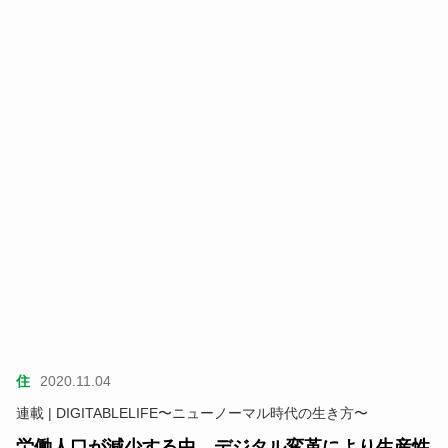
住
2020.11.04
連載 | DIGITABLELIFE〜ニューノーマル時代の生き方〜
労働人口が減少する中、デジタル変革により生産性