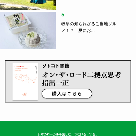
人口の真...
指出一正
3
車中泊のコツ、ご存じですか？防災
の日に読...
4
【アウトドア】クマの心配なく、安
心してキ...
5
岐阜の知られざるご当地グル
メ！？ 夏にお...