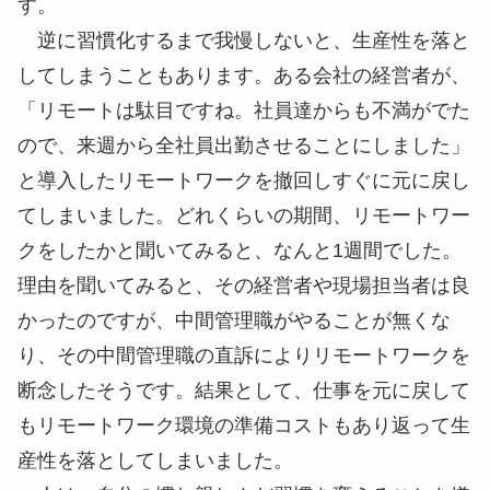
て、社内外のコミュニケーションを倍以上の生産性
にすることができました。社内会議やクライアント
への報告会議などはリモートで実施し、ディスカッ
ションが伴う会議はリアルで実施するといった具合
です。振り返ってみると半年という期間、私たち
は、不都合なことはなんとか解決しようと努力を重
ね、新しい仕事の仕方に転換させ、やがてそれが習
慣化されたことにより実現できたのだと思いま
す。
逆に習慣化するまで我慢しないと、生産性を落と
してしまうこともあります。ある会社の経営者が、
「リモートは駄目ですね。社員達からも不満がでた
ので、来週から全社員出勤させることにしました」
と導入したリモートワークを撤回しすぐに元に戻し