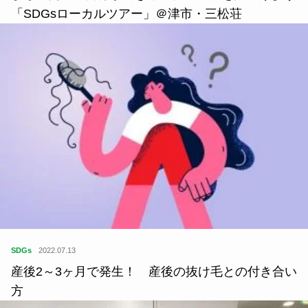
SDGs
2022.01.13
東京農工大学大学院農学研究院准教授｜井上真紀さ
んの選書 3〜5
住
2020.03.18
まちのために自分ができるアクションを見つけよう
「SDGsローカルツアー」＠津市・三松荘