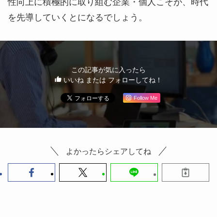
です。
デジタル変革は、生産性をたかめるばかりではな
く、潜在している労働力をも増やす効果があるので
す。
これからはデジタル変革により生産性向上の取組
みが本格化してくるでしょう。特に日本において労
働力人口が減少することを避けることはできませ
ん。これからは、積極的にデジタル変革による生産
性向上に積極的に取り組む企業・個人こそが、時代
を先導していくとになるでしょう。
この記事が気に入ったら
いいね または フォローしてね！