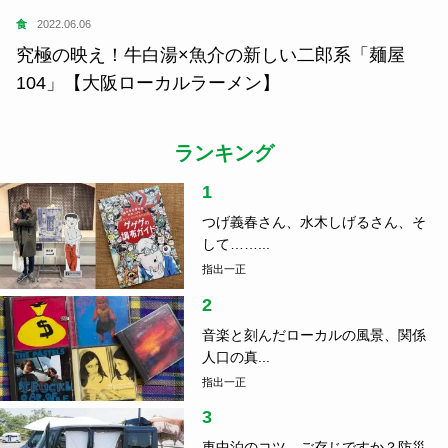
食
2022.06.06
究極の映え！牛白湯×魚介の新しい二郎系「麺屋
104」【大阪ローカルラーメン】
ランキング
1
つげ義春さん、水木しげるさん、そ
して……...
指出一正
2
音楽と刻んだローカルの風景、関係
人口の真...
指出一正
3
車中泊のコツ、ご存じですか？防災