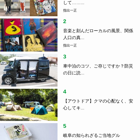
して……...
指出一正
2
音楽と刻んだローカルの風景、関係
人口の真...
指出一正
3
車中泊のコツ、ご存じですか？防災
の日に読...
4
【アウトドア】クマの心配なく、安
心してキ...
5
岐阜の知られざるご当地グル