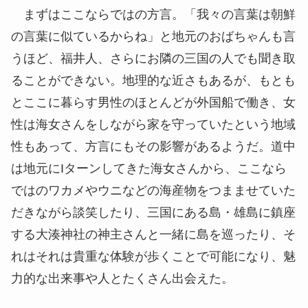
まずはここならではの方言。「我々の言葉は朝鮮
の言葉に似ているからね」と地元のおばちゃんも言
うほど、福井人、さらにお隣の三国の人でも聞き取
ることができない。地理的な近さもあるが、もとも
とここに暮らす男性のほとんどが外国船で働き、女
性は
海女
さんをしながら家を守っていたという地域
性もあって、方言にもその影響があるようだ。道中
は地元にIターンしてきた海女さんから、ここなら
ではのワカメやウニなどの海産物をつまませていた
だきながら談笑したり、三国にある島・雄島に鎮座
する大湊神社の神主さんと一緒に島を巡ったり、そ
れはそれは貴重な体験が歩くことで可能になり、魅
力的な出来事や人とたくさん出会えた。