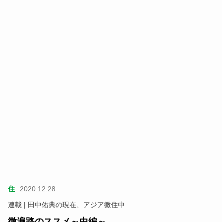
住
2020.12.28
連載 | 田中佑典の現在、アジア微住中
微遍路のススメ～中編～