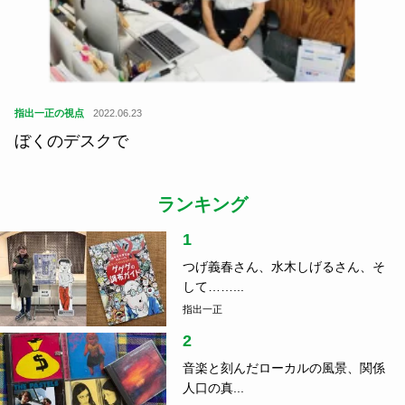
指出一正の視点
2022.06.23
ぼくのデスクで
ランキング
1
つげ義春さん、水木しげるさん、そ
して……...
指出一正
2
音楽と刻んだローカルの風景、関係
人口の真...