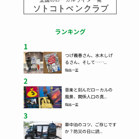
ランキング
1
つげ義春さん、水木しげ
るさん、そして……...
指出一正
2
音楽と刻んだローカルの
風景、関係人口の真...
指出一正
3
車中泊のコツ、ご存じです
か？防災の日に読...