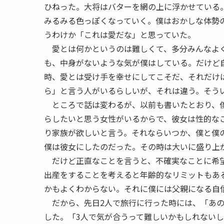
ひねった。大将はバターを網の上に浮かせている
みるみる色っぽくなっていく。僕はおかしな体勢
うわけか「これは愛だな」と思っていた。
愛とは何かというのは難しくて、多分みんなよく
も、中身がないような気が僕はしている。だけど
時、愛とは受け手を幸せにしてこそだ、それだけ
ら」と言う人がいるらしいが、それは違う。そう
ところで話は変わるが、以前も書いたとおり、僕
らしたいと思う女性がいるからで、彼女は性的な
り家族が欲しいと言う。それならいつか、僕と僕
僕は彼女にしたのだった。その時は大いに盛り上
だけど正直なことを言うと、不確実なことに希望
出産をすることを考えると年齢的なリミットもあ
かもよくわからない。それに僕には父親になる自
だから、先日2人で旅行に行った時には、「あの
した。「3人で気が合うって難しいかもしれない