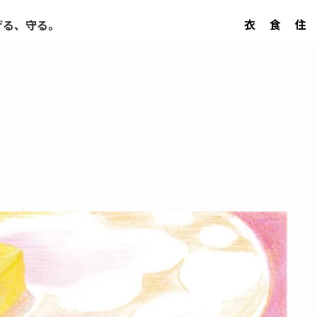
衣
食
住
げる、守る。