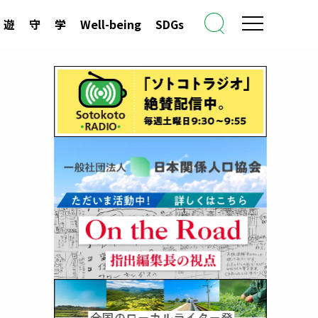
遊
守
学
Well-being
SDGs