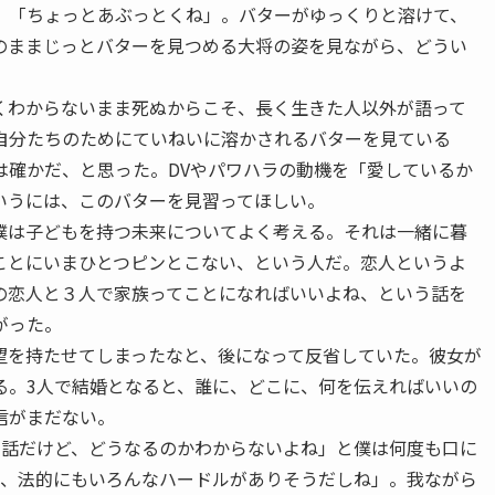
。「ちょっとあぶっとくね」。バターがゆっくりと溶けて、
のままじっとバターを見つめる大将の姿を見ながら、どうい
わからないまま死ぬからこそ、長く生きた人以外が語って
自分たちのためにていねいに溶かされるバターを見ている
は確かだ、と思った。DVやパワハラの動機を「愛しているか
いうには、このバターを見習ってほしい。
は子どもを持つ未来についてよく考える。それは一緒に暮
ことにいまひとつピンとこない、という人だ。恋人というよ
の恋人と３人で家族ってことになればいいよね、という話を
がった。
を持たせてしまったなと、後になって反省していた。彼女が
る。3人で結婚となると、誰に、どこに、何を伝えればいいの
信がまだない。
話だけど、どうなるのかわからないよね」と僕は何度も口に
し、法的にもいろんなハードルがありそうだしね」。我ながら