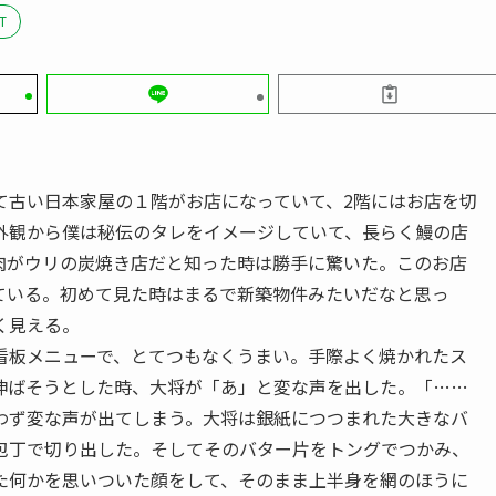
T
古い日本家屋の１階がお店になっていて、2階にはお店を切
外観から僕は秘伝のタレをイメージしていて、長らく鰻の店
肉がウリの炭焼き店だと知った時は勝手に驚いた。このお店
ている。初めて見た時はまるで新築物件みたいだなと思っ
く見える。
板メニューで、とてつもなくうまい。手際よく焼かれたス
伸ばそうとした時、大将が「あ」と変な声を出した。「……
思わず変な声が出てしまう。大将は銀紙につつまれた大きなバ
包丁で切り出した。そしてそのバター片をトングでつかみ、
た何かを思いついた顔をして、そのまま上半身を網のほうに