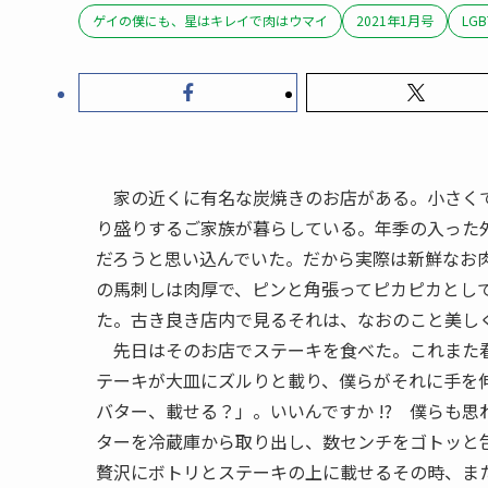
ゲイの僕にも、星はキレイで肉はウマイ
2021年1月号
LGB
家の近くに有名な炭焼きのお店がある。小さくて
り盛りするご家族が暮らしている。年季の入った
だろうと思い込んでいた。だから実際は新鮮なお
の馬刺しは肉厚で、ピンと角張ってピカピカとし
た。古き良き店内で見るそれは、なおのこと美し
先日はそのお店でステーキを食べた。これまた看
テーキが大皿にズルりと載り、僕らがそれに手を
バター、載せる？」。いいんですか !? 僕らも
ターを冷蔵庫から取り出し、数センチをゴトッと
贅沢にボトリとステーキの上に載せるその時、ま