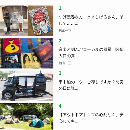
住
2020.01.14
不安や恐れではない。近未来への期待。
ランキング
1
つげ義春さん、水木しげるさん、そ
して……...
指出一正
2