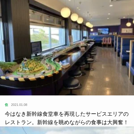
住
2022.02.10
山と里、農と技がつながる茶畑の里を走る鉄道と芸
術祭。