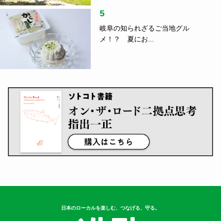
音楽と刻んだローカルの風景、関係
人口の真...
指出一正
3
車中泊のコツ、ご存じですか？防災
の日に読...
4
【アウトドア】クマの心配なく、安
心してキ...
5
岐阜の知られざるご当地グル
メ！？ 夏にお...