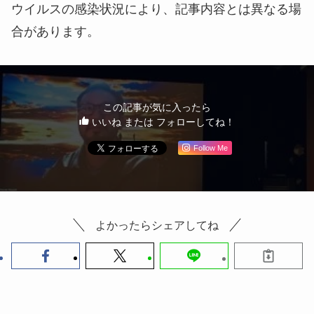
福岡市美術館は天神にもほど近い都心部にありなが
ら、大濠公園の緑に囲まれた環境でアートに触れら
れる。
●
FAMシネマテーク
福岡市美術館
「ミュージアムホール」
福岡市中央区大濠公園１−６
※2021年1月初旬に取材した記事です。新型コロナ
ウイルスの感染状況により、記事内容とは異なる場
合があります。
この記事が気に入ったら