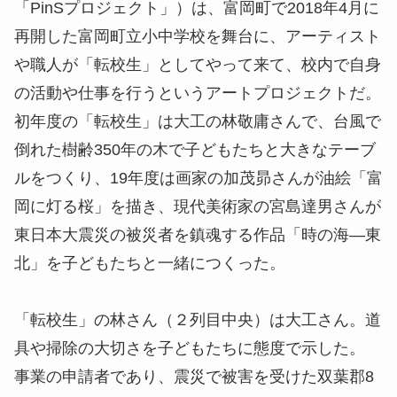
「PinSプロジェクト」）は、富岡町で2018年4月に
再開した富岡町立小中学校を舞台に、アーティスト
や職人が「転校生」としてやって来て、校内で自身
の活動や仕事を行うというアートプロジェクトだ。
初年度の「転校生」は大工の林
敬庸
さんで、台風で
倒れた樹齢350年の木で子どもたちと大きなテーブ
ルをつくり、19年度は画家の加茂
昴
さんが油絵「富
岡に灯る桜」を描き、現代美術家の宮島達男さんが
東日本大震災の被災者を鎮魂する作品「時の海—東
北」を子どもたちと一緒につくった。
「転校生」の林さん（２列目中央）は大工さん。道
具や掃除の大切さを子どもたちに態度で示した。
事業の申請者であり、震災で被害を受けた双葉郡8