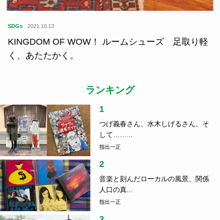
SDGs
2021.10.13
KINGDOM OF WOW！ ルームシューズ 足取り軽
く、あたたかく。
ランキング
1
つげ義春さん、水木しげるさん、そ
して……...
指出一正
2
音楽と刻んだローカルの風景、関係
人口の真...
指出一正
3