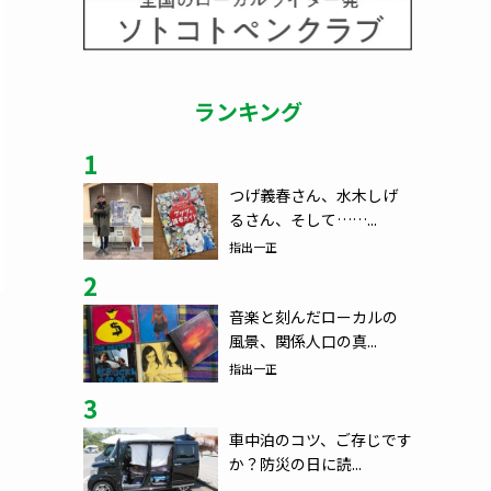
ランキング
1
つげ義春さん、水木しげ
るさん、そして……...
指出一正
2
音楽と刻んだローカルの
風景、関係人口の真...
指出一正
3
車中泊のコツ、ご存じです
か？防災の日に読...