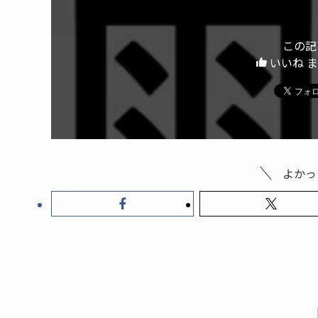
この記
いいね 
よかっ