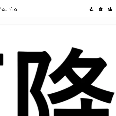
衣
食
住
げる、守る。