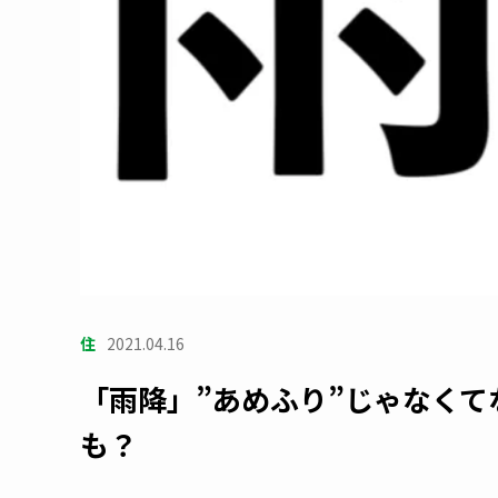
住
2021.04.16
「雨降」”あめふり”じゃなく
も？