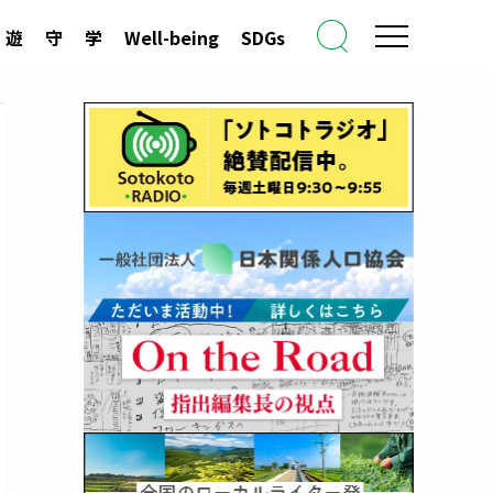
遊
守
学
Well-being
SDGs