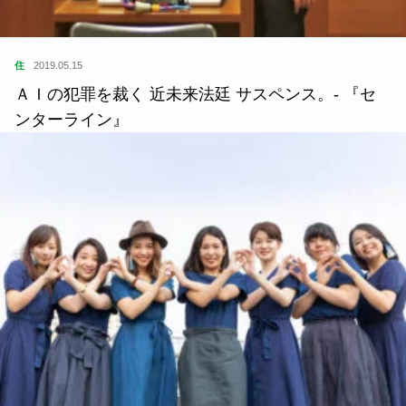
住
2019.05.15
ＡＩの犯罪を裁く 近未来法廷 サスペンス。- 『セ
ンターライン』