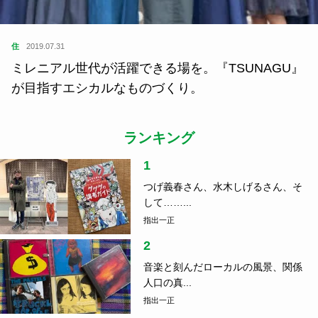
住
2019.07.31
ミレニアル世代が活躍できる場を。『TSUNAGU』
が目指すエシカルなものづくり。
ランキング
1
つげ義春さん、水木しげるさん、そ
して……...
指出一正
2
音楽と刻んだローカルの風景、関係
人口の真...
指出一正