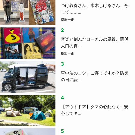
つげ義春さん、水木しげるさん、そ
して……...
指出一正
2
音楽と刻んだローカルの風景、関係
人口の真...
指出一正
3
車中泊のコツ、ご存じですか？防災
の日に読...
4
【アウトドア】クマの心配なく、安
心してキ...
5