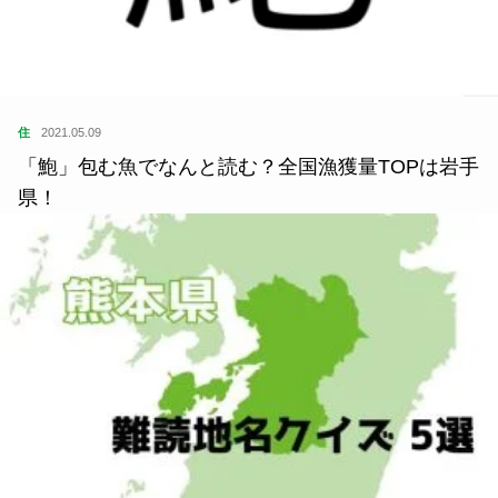
住
2021.05.09
「鮑」包む魚でなんと読む？全国漁獲量TOPは岩手
県！