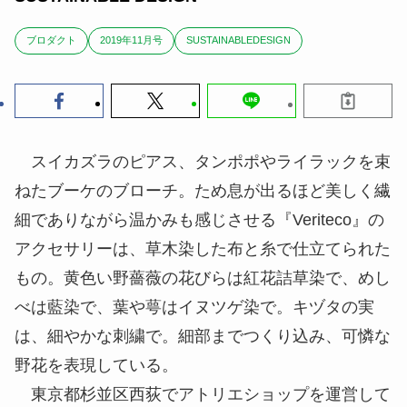
ブロダクト
2019年11月号
SUSTAINABLEDESIGN
スイカズラのピアス、タンポポやライラックを束
ねたブーケのブローチ。ため息が出るほど美しく繊
細でありながら温かみも感じさせる『Veriteco』の
アクセサリーは、草木染した布と糸で仕立てられた
もの。黄色い
野薔薇
の花びらは
紅花詰草
染で、めし
べは藍染で、葉や
萼
はイヌツゲ染で。キヅタの実
は、細やかな刺繍で。細部までつくり込み、可憐な
野花を表現している。
東京都杉並区西荻でアトリエショップを運営して