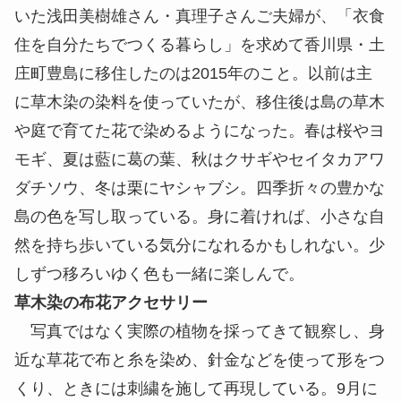
いた浅田美樹雄さん・真理子さんご夫婦が、「衣食
住を自分たちでつくる暮らし」を求めて香川県・
土
庄町
豊島に移住したのは2015年のこと。以前は主
に草木染の染料を使っていたが、移住後は島の草木
や庭で育てた花で染めるようになった。春は桜やヨ
モギ、夏は藍に葛の葉、秋はクサギやセイタカアワ
ダチソウ、冬は栗にヤシャブシ。四季折々の豊かな
島の色を写し取っている。身に着ければ、小さな自
然を持ち歩いている気分になれるかもしれない。少
しずつ移ろいゆく色も一緒に楽しんで。
草木染の布花アクセサリー
写真ではなく実際の植物を採ってきて観察し、身
近な草花で布と糸を染め、針金などを使って形をつ
くり、ときには刺繍を施して再現している。9月に