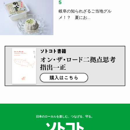
人口の真...
指出一正
3
車中泊のコツ、ご存じですか？防災
の日に読...
4
【アウトドア】クマの心配なく、安
心してキ...
5
岐阜の知られざるご当地グル
メ！？ 夏にお...