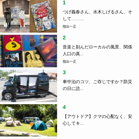
住
2020.12.16
ヒアシンスハウス 日常に沿い環境に沿う、寝そべ
る建築。
ランキング
1
つげ義春さん、水木しげるさん、そ
して……...
指出一正
2
音楽と刻んだローカルの風景、関係