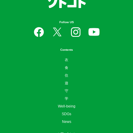
Follow US
Contents
衣
食
住
遊
守
学
Well-being
SDGs
News