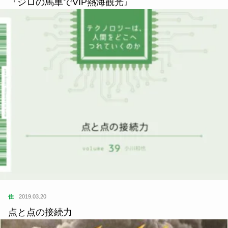
『ジロの馬車でVIP熱海観光』
住
2019.03.20
点と点の接続力