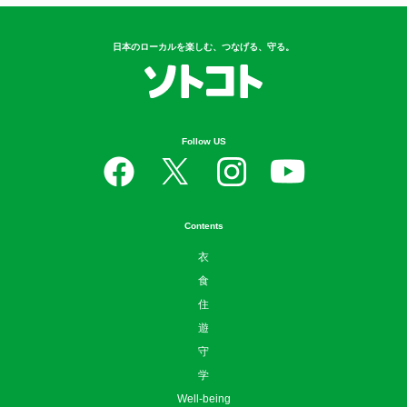
日本のローカルを楽しむ、つなげる、守る。
Follow US
Contents
衣
食
住
遊
守
学
Well-being