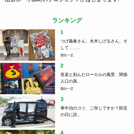
ランキング
1
つげ義春さん、水木しげるさん、そ
して……...
指出一正
2
音楽と刻んだローカルの風景、関係
人口の真...
指出一正
3
車中泊のコツ、ご存じですか？防災
の日に読...
4