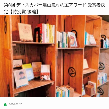
第8回 ディスカバー農山漁村の宝アワード 受賞者決
定【特別賞-後編】
住
2020.02.20