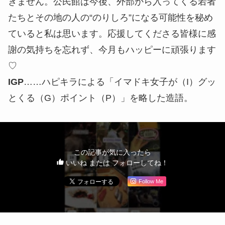
きません。公民館は今後、外部から入ってくる若者
たちとその地の人の“のりしろ”になる可能性を秘め
ていると私は思います。応援してくださる皆様に感
謝の気持ちを忘れず、今月もハッピーに頑張ります
♡
IGP
……ハピキラによる「イマドキ女子が（I）グッ
とくる（G）ポイント（P）」を略した造語。
この記事が気に入ったら
いいね または フォローしてね！
Follow Me