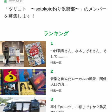
住
2020.06.21
「ツリコト 〜sotokoto釣り倶楽部〜」のメンバー
を募集します！
ランキング
1
つげ義春さん、水木しげるさん、そ
して……...
指出一正
2
音楽と刻んだローカルの風景、関係
人口の真...
指出一正
3
車中泊のコツ、ご存じですか？防災