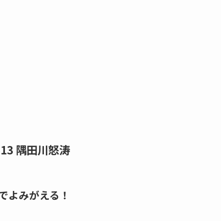
ャル13 隅田川怒涛
でよみがえる！