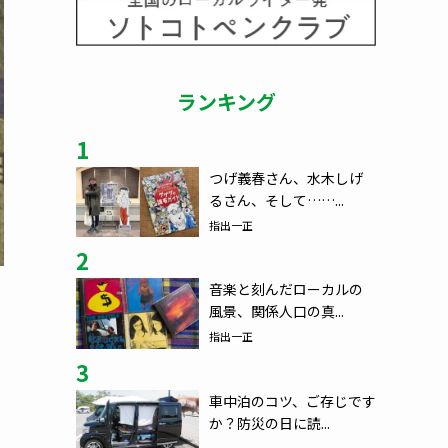
ランキング
1
つげ義春さん、水木しげ
るさん、そして……...
指出一正
2
音楽と刻んだローカルの
風景、関係人口の真...
指出一正
3
車中泊のコツ、ご存じです
か？防災の日に読...