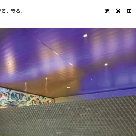
衣
食
住
げる、守る。