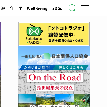
遊
守
学
Well-being
SDGs