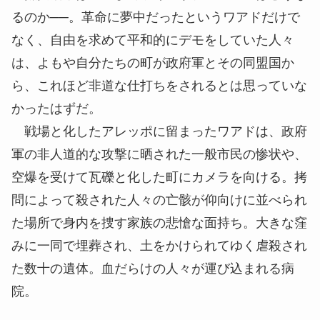
るのか──。革命に夢中だったというワアドだけで
なく、自由を求めて平和的にデモをしていた人々
は、よもや自分たちの町が政府軍とその同盟国か
ら、これほど非道な仕打ちをされるとは思っていな
かったはずだ。
戦場と化したアレッポに
留
まったワアドは、政府
軍の非人道的な攻撃に晒された一般市民の惨状や、
空爆を受けて瓦礫と化した町にカメラを向ける。拷
問によって殺された人々の
亡骸
が仰向けに並べられ
た場所で身内を捜す家族の悲愴な面持ち。大きな窪
みに一同で埋葬され、土をかけられてゆく虐殺され
た数十の遺体。血だらけの人々が運び込まれる病
院。