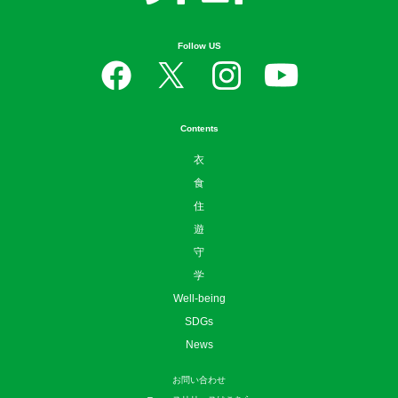
Follow US
Contents
衣
食
住
遊
守
学
Well-being
SDGs
News
お問い合わせ