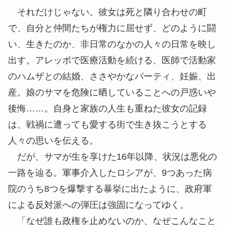
それだけじゃない。彼女は死と隣り合わせの町
で、自分と仲間たちが権力に屈せず、どのように闘
い、生きたのか、非日常のなかの人々の日常を映し
出す。アレッポで医療活動を続ける、医師で活動家
のハムザとの結婚、ささやかなパーティ、妊娠、出
産。娘のサマを危険に晒していることへの戸惑いや
後悔……。自身と家族の人生も重ねた彼女の記録
は、戦禍に遭っても愛する街で生き抜こうとする
人々の思いを伝える。
だが、サマが生を
享
けた16年以降、状況は悪化の
一路を辿る。軍事介入したロシアが、9つあった病
院のうち8つを爆撃する暴挙に出たように、政府軍
による反対派への弾圧は強固になってゆく。
「なぜ誰も政権を止めないのか、なぜこんなこと