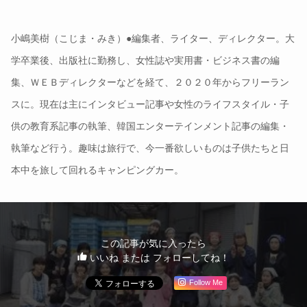
小嶋美樹（こじま・みき）●編集者、ライター、ディレクター。大
学卒業後、出版社に勤務し、女性誌や実用書・ビジネス書の編
集、ＷＥＢディレクターなどを経て、２０２０年からフリーラン
スに。現在は主にインタビュー記事や女性のライフスタイル・子
供の教育系記事の執筆、韓国エンターテインメント記事の編集・
執筆など行う。趣味は旅行で、今一番欲しいものは子供たちと日
本中を旅して回れるキャンピングカー。
この記事が気に入ったら
いいね または フォローしてね！
Follow Me