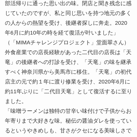
部活帰りに通った思い出の味。閉店と聞き残念に感
じていたのですが、私と同じ思いを持つ地元の多く
の人からの熱望を受け、後継者探しに奔走。2020
年6月に約10年の時を経て復活が叶いました」
（「MIMAチャレンジプロジェクト」堂面翠さん）
外食産業での店長経験があった二代目の店長は「天
竜」の後継者への打診を受け、「天竜」の味を継承
すべく神奈川県から美馬市に移住。「天竜」の初代
店主の元で約１年に渡り修業を受け、2020年6月に
約11年ぶりに「二代目天竜」として復活するに至り
ました。
「味噌ラーメンは独特の甘辛い味付けで子供からお
年寄りまで大好きな味。秘伝の醤油ダレを使ってい
るというやきめしも、甘さがクセになる美味しさで