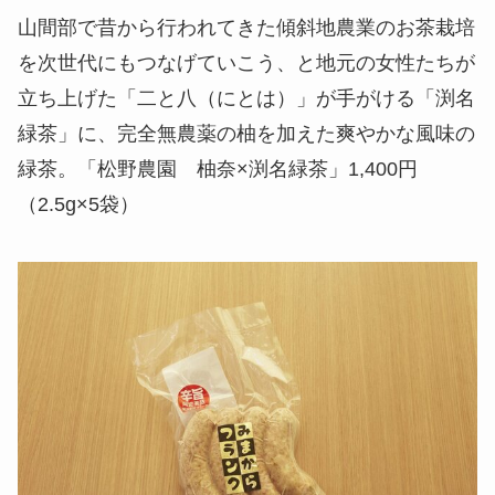
山間部で昔から行われてきた傾斜地農業のお茶栽培
を次世代にもつなげていこう、と地元の女性たちが
立ち上げた「二と八（にとは）」が手がける「渕名
緑茶」に、完全無農薬の柚を加えた爽やかな風味の
緑茶。「松野農園 柚奈×渕名緑茶」1,400円
（2.5g×5袋）