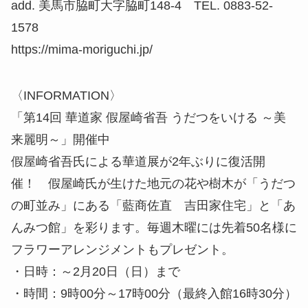
add. 美馬市脇町大字脇町148-4 TEL. 0883-52-
1578
https://mima-moriguchi.jp/
〈INFORMATION〉
「第14回 華道家 假屋崎省吾 うだつをいける ～美
来麗明～」開催中
假屋崎省吾氏による華道展が2年ぶりに復活開
催！ 假屋崎氏が生けた地元の花や樹木が「うだつ
の町並み」にある「藍商佐直 吉田家住宅」と「あ
んみつ館」を彩ります。毎週木曜には先着50名様に
フラワーアレンジメントもプレゼント。
・日時：～2月20日（日）まで
・時間：9時00分～17時00分（最終入館16時30分）