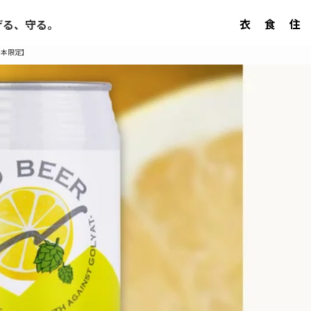
衣
食
住
げる、守る。
西日本限定】