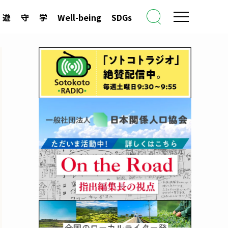
遊
守
学
Well-being
SDGs