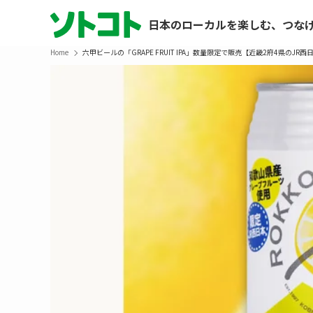
日本のローカルを楽しむ、つな
Home
六甲ビールの「GRAPE FRUIT IPA」数量限定で販売【近畿2府4県のJR