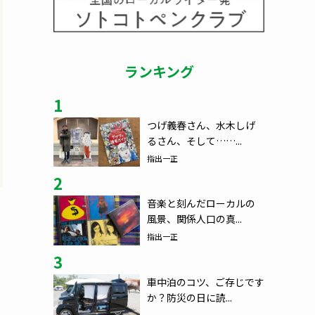
ランキング
1
つげ義春さん、水木しげ
るさん、そして……...
指出一正
2
音楽と刻んだローカルの
風景、関係人口の真...
指出一正
3
車中泊のコツ、ご存じです
か？防災の日に読...