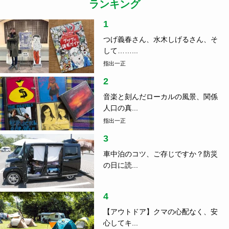
2
音楽と刻んだローカルの風景、関係
人口の真...
指出一正
3
車中泊のコツ、ご存じですか？防災
の日に読...
4
【アウトドア】クマの心配なく、安
心してキ...
5
岐阜の知られざるご当地グル
メ！？ 夏にお...