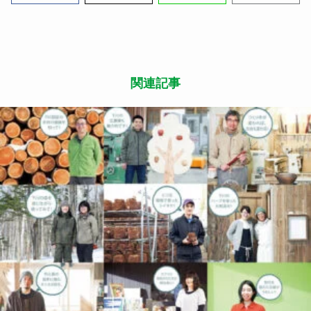
住
2019.06.03
下川町の豊かで持続可能な暮らし! ーＳＤＧｓ未
来都市、北海道・下川町が決めた７つのゴール。