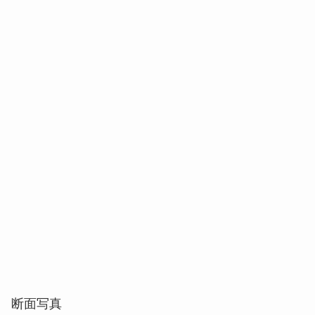
断面写真
金箔、銀箔、銅色の求肥で覆われたジャンボな大福
の中には、こだわりの餡と大ぶりの果実がぎっし
り。(写真左から、「金」×「いちご」、「銀」