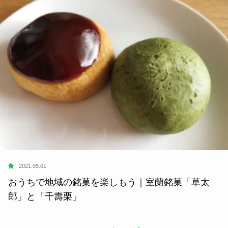
食
2021.05.01
おうちで地域の銘菓を楽しもう｜室蘭銘菓「草太
郎」と「千壽栗」
ランキング
1
つげ義春さん、水木しげるさん、そ
して……...
指出一正