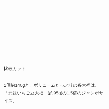
比較カット
1個約140gと、ボリュームたっぷりの各大福は、
「元祖いちご豆大福」(約95g)の1.5倍のジャンボサ
イズ。
購入者に当店1番人気の「元祖いちご豆大
福」をプレゼント！