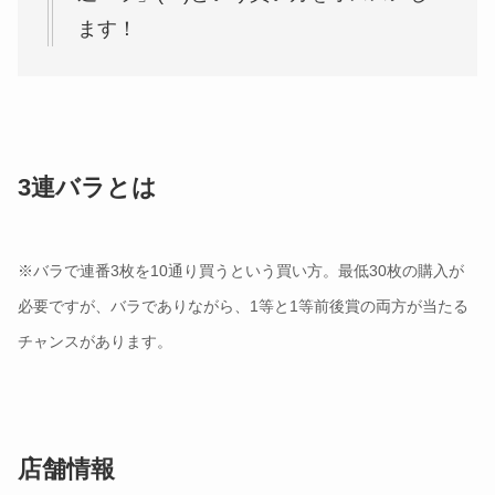
3連バラとは
※バラで連番3枚を10通り買うという買い方。最低30枚の購入が
必要ですが、バラでありながら、1等と1等前後賞の両方が当たる
チャンスがあります。
店舗情報
大角玉屋 銀座店
所在地 ：東京都中央区銀座西3-1
営業時間：10:00～20:00