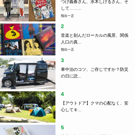
つげ義春さん、水木しげるさん、そ
して……...
指出一正
2
音楽と刻んだローカルの風景、関係
人口の真...
指出一正
3
車中泊のコツ、ご存じですか？防災
の日に読...
4
【アウトドア】クマの心配なく、安
心してキ...
5