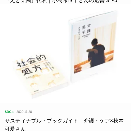
『えと菜園』代表｜小島希世子さんの選書 3〜5
SDGs
2020.11.20
サスティナブル・ブックガイド 介護・ケア×秋本
可愛さん