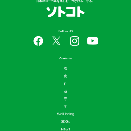
日本のローカルを楽しむ、つなげる、守る。
Follow US
Contents
衣
食
住
遊
守
学
Well-being
SDGs
News