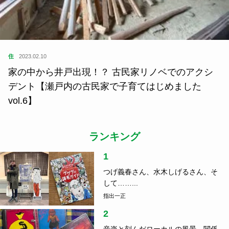
住
2023.02.10
家の中から井戸出現！？ 古民家リノベでのアクシ
デント【瀬戸内の古民家で子育てはじめました
vol.6】
ランキング
1
つげ義春さん、水木しげるさん、そ
して……...
指出一正
2