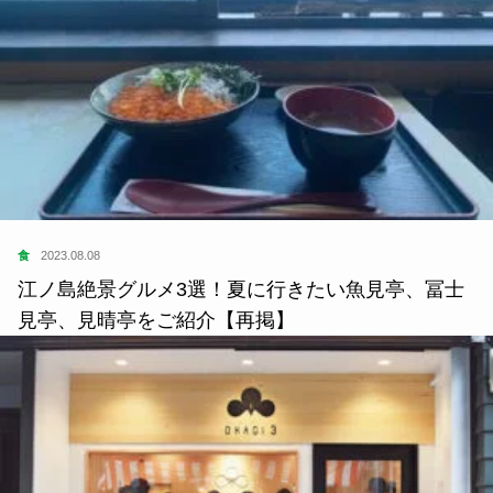
食
2023.08.08
江ノ島絶景グルメ3選！夏に行きたい魚見亭、冨士
見亭、見晴亭をご紹介【再掲】