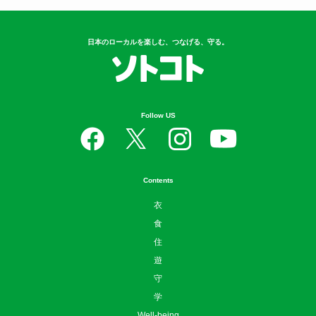
日本のローカルを楽しむ、つなげる、守る。
Follow US
Contents
衣
食
住
遊
守
学
Well-being