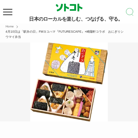
日本のローカルを楽しむ、つなげる、守る。
Home
4月10日は「駅弁の日」FMヨコハマ『FUTURESCAPE』×崎陽軒コラボ おにぎりシ
ウマイ弁当