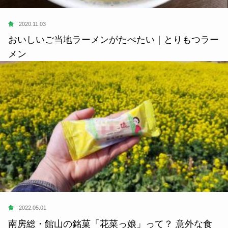
食
2020.11.03
おいしいご当地ラーメンがたべたい｜とりもつラー
メン
食
2022.05.01
南房総・館山の銘菓「花菜っ娘」って？ 意外な食