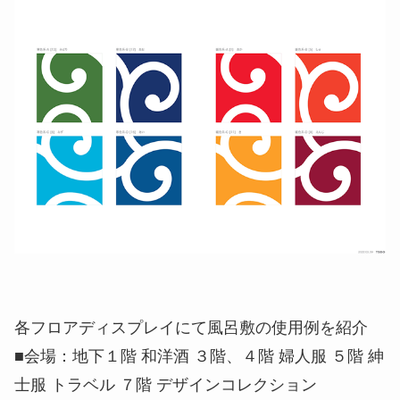
各フロアディスプレイにて風呂敷の使用例を紹介
■会場：地下１階 和洋酒 ３階、４階 婦人服 ５階 紳
士服 トラベル ７階 デザインコレクション