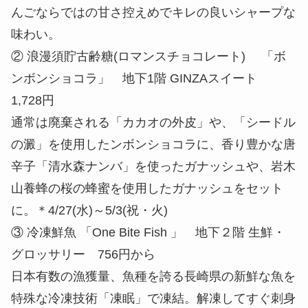
んごならではの甘さ控えめでキレの良いシャープな
味わい。
② 浪漫須貯古齢糖(ロマンスチョコレート) 「ボ
ンボンショコラ」 地下1階 GINZAスイート
1,728円
通常は廃棄される「カカオの外皮」や、「シードル
の澱」を使用したンボンショコラに、香り豊かな唐
辛子「清水森ナンバ」を使ったガナッシュや、岩木
山養蜂の桜の蜂蜜を使用したガナッシュをセット
に。＊4/27(水)～5/3(祝・火)
③ 冷凍鮮魚 「One Bite Fish 」 地下２階 生鮮・
グロッサリー 756円から
日本有数の漁獲量、魚種を誇る長崎県の新鮮な魚を
特殊な冷凍技術「凍眠」で凍結。解凍してすぐ刺身